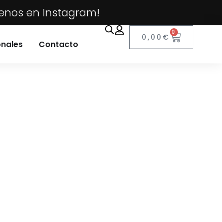
uenos en Instagram!
0
0,00
€
onales
Contacto
es