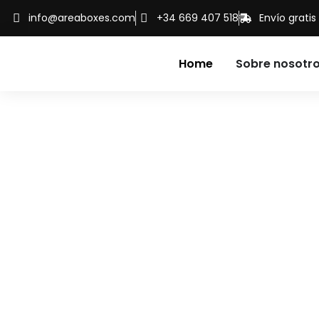
info@areaboxes.com
+34 669 407 518
Envío grati
Home
Sobre nosotr
N