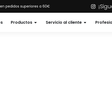
¡Síg
s en pedidos superiores a 60€
os
Productos
Servicio al cliente
Profesi
ovedad