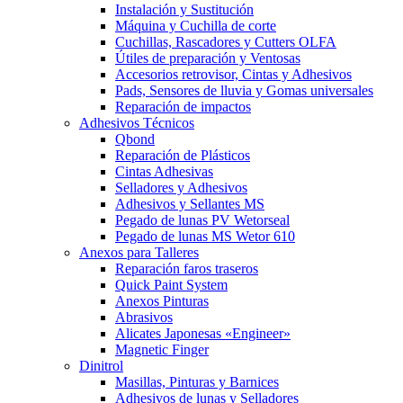
Instalación y Sustitución
Máquina y Cuchilla de corte
Cuchillas, Rascadores y Cutters OLFA
Útiles de preparación y Ventosas
Accesorios retrovisor, Cintas y Adhesivos
Pads, Sensores de lluvia y Gomas universales
Reparación de impactos
Adhesivos Técnicos
Qbond
Reparación de Plásticos
Cintas Adhesivas
Selladores y Adhesivos
Adhesivos y Sellantes MS
Pegado de lunas PV Wetorseal
Pegado de lunas MS Wetor 610
Anexos para Talleres
Reparación faros traseros
Quick Paint System
Anexos Pinturas
Abrasivos
Alicates Japonesas «Engineer»
Magnetic Finger
Dinitrol
Masillas, Pinturas y Barnices
Adhesivos de lunas y Selladores