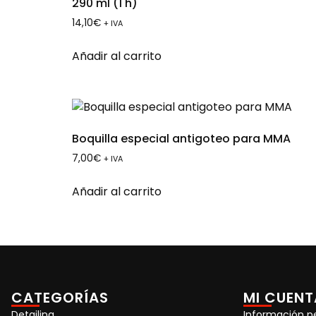
290 ml (1 h)
14,10
€
+ IVA
Añadir al carrito
Boquilla especial antigoteo para MMA
7,00
€
+ IVA
Añadir al carrito
CATEGORÍAS
MI CUENT
Detailing
Información p