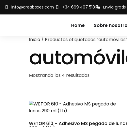
info@areaboxes.com
+34 669 407 518
Envío grati
Home
Sobre nosotr
Inicio
/ Productos etiquetados “automóviles
automóvil
Mostrando los 4 resultados
WETOR 610 – Adhesivo MS pegado de luna