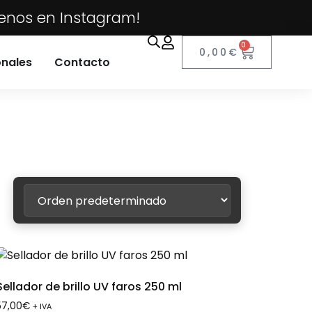
uenos en Instagram!
0
0,00
€
onales
Contacto
Sellador de brillo UV faros 250 ml
57,00
€
+ IVA