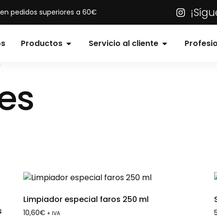
¡Síg
s en pedidos superiores a 60€
os
Productos
Servicio al cliente
Profesi
”
es
Limpiador especial faros 250 ml
s
10,60
€
+ IVA