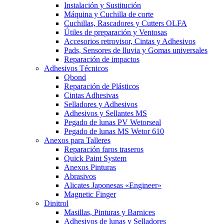
Instalación y Sustitución
Máquina y Cuchilla de corte
Cuchillas, Rascadores y Cutters OLFA
Útiles de preparación y Ventosas
Accesorios retrovisor, Cintas y Adhesivos
Pads, Sensores de lluvia y Gomas universales
Reparación de impactos
Adhesivos Técnicos
Qbond
Reparación de Plásticos
Cintas Adhesivas
Selladores y Adhesivos
Adhesivos y Sellantes MS
Pegado de lunas PV Wetorseal
Pegado de lunas MS Wetor 610
Anexos para Talleres
Reparación faros traseros
Quick Paint System
Anexos Pinturas
Abrasivos
Alicates Japonesas «Engineer»
Magnetic Finger
Dinitrol
Masillas, Pinturas y Barnices
Adhesivos de lunas y Selladores