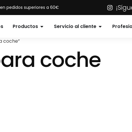
¡Síg
s en pedidos superiores a 60€
os
Productos
Servicio al cliente
Profesi
a coche”
ara coche