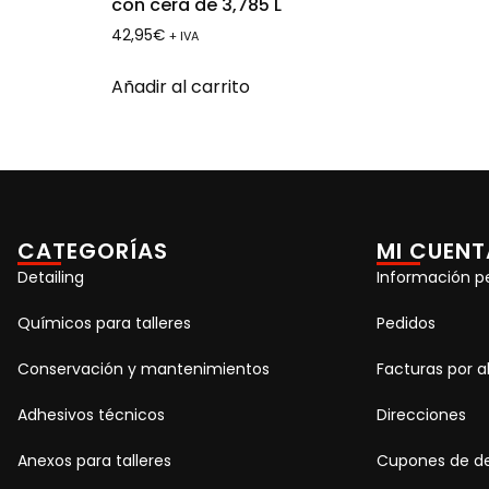
con cera de 3,785 L
42,95
€
+ IVA
Añadir al carrito
CATEGORÍAS
MI CUENT
Detailing
Información p
Químicos para talleres
Pedidos
Conservación y mantenimientos
Facturas por 
Adhesivos técnicos
Direcciones
Anexos para talleres
Cupones de d