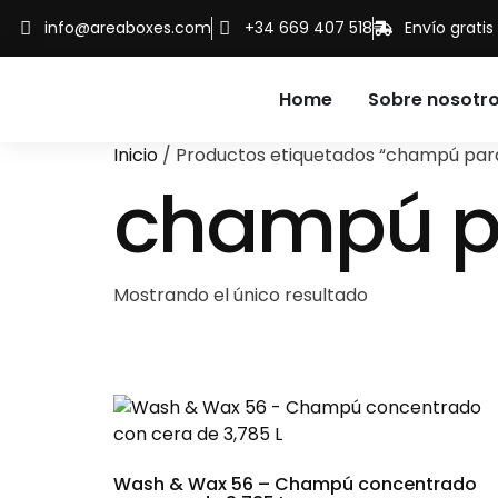
info@areaboxes.com
+34 669 407 518
Envío grati
Home
Sobre nosotr
Inicio
/ Productos etiquetados “champú par
champú p
Mostrando el único resultado
Wash & Wax 56 – Champú concentrado