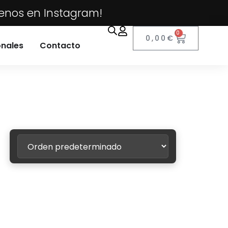
uenos en Instagram!
0
0,00
€
onales
Contacto