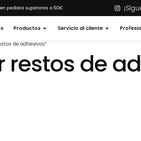
¡Síg
s en pedidos superiores a 60€
os
Productos
Servicio al cliente
Profesi
estos de adhesivos”
r restos de a