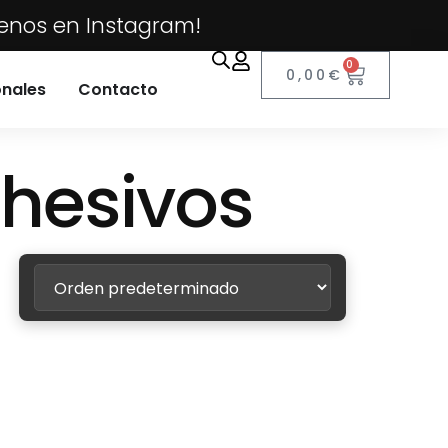
uenos en Instagram!
0
0,00
€
onales
Contacto
dhesivos