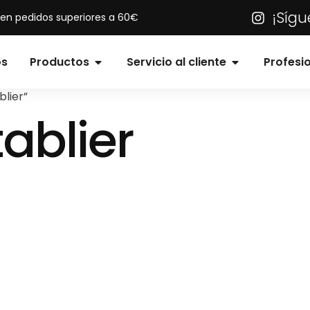
¡Síg
s en pedidos superiores a 60€
os
Productos
Servicio al cliente
Profesi
lier”
tablier