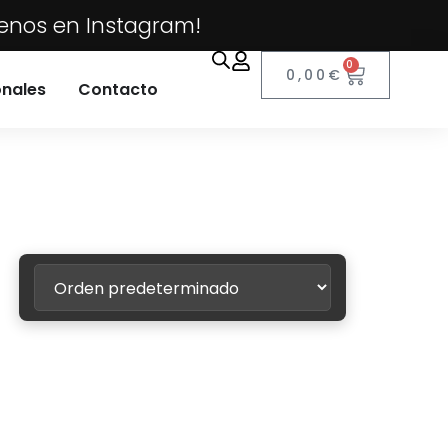
uenos en Instagram!
0
0,00
€
onales
Contacto