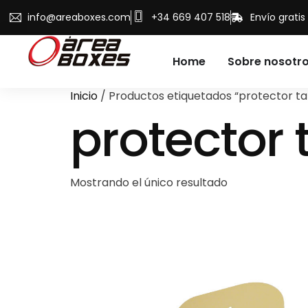
info@areaboxes.com
+34 669 407 518
Envío grati
Home
Sobre nosotr
Inicio
/ Productos etiquetados “protector tab
protector 
Mostrando el único resultado