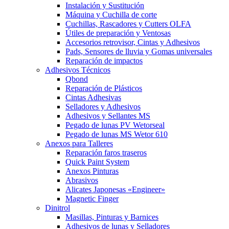
Instalación y Sustitución
Máquina y Cuchilla de corte
Cuchillas, Rascadores y Cutters OLFA
Útiles de preparación y Ventosas
Accesorios retrovisor, Cintas y Adhesivos
Pads, Sensores de lluvia y Gomas universales
Reparación de impactos
Adhesivos Técnicos
Qbond
Reparación de Plásticos
Cintas Adhesivas
Selladores y Adhesivos
Adhesivos y Sellantes MS
Pegado de lunas PV Wetorseal
Pegado de lunas MS Wetor 610
Anexos para Talleres
Reparación faros traseros
Quick Paint System
Anexos Pinturas
Abrasivos
Alicates Japonesas «Engineer»
Magnetic Finger
Dinitrol
Masillas, Pinturas y Barnices
Adhesivos de lunas y Selladores