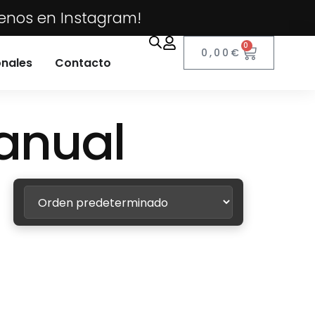
uenos en Instagram!
0
0,00
€
onales
Contacto
anual