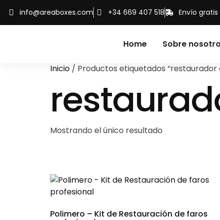
info@areaboxes.com
+34 669 407 518
Envío grati
Home
Sobre nosotr
Inicio
/ Productos etiquetados “restaurador 
restaurad
Mostrando el único resultado
Polimero – Kit de Restauración de faros