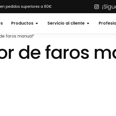
¡Síg
s en pedidos superiores a 60€
os
Productos
Servicio al cliente
Profesi
de faros manual”
or de faros m