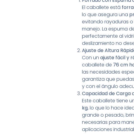
Forrado con Espuma d
El caballete está
forr
lo que asegura una
p
evitando rayaduras o
manejo. La espuma d
perfectamente al vidr
deslizamiento no des
Ajuste de Altura Rápid
Con un
ajuste fácil y 
caballete de
76 cm h
las necesidades espec
garantiza que puedas
y con el ángulo adec
Capacidad de Carga d
Este caballete tiene 
kg
, lo que lo hace id
grande o pesado, brin
necesarias para manej
aplicaciones industrial