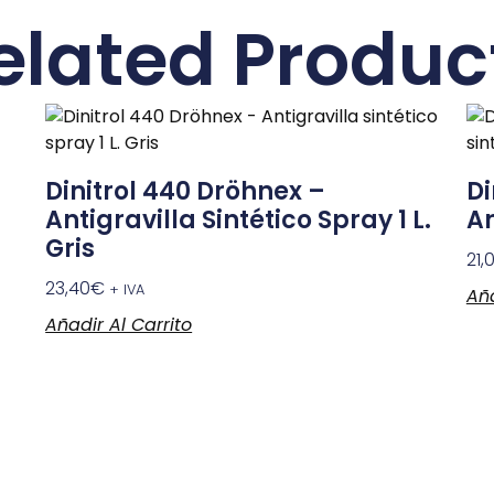
elated Produc
Dinitrol 440 Dröhnex –
Di
Antigravilla Sintético Spray 1 L.
An
Gris
21,
23,40
€
+ IVA
Aña
Añadir Al Carrito