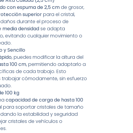
e Alta Calidad (2,5 cm)
ado con espuma de 2,5 cm
de grosor,
rotección superior
para el cristal,
 daños durante el proceso de
e
media densidad
se adapta
io, evitando cualquier movimiento o
eado.
o y Sencillo
rápido
, puedes modificar la altura del
asta 100 cm
, permitiendo adaptarlo a
íficas de cada trabajo. Esto
 trabajar cómodamente, sin esfuerzo
uado.
e 100 kg
una
capacidad de carga de hasta 100
eal para soportar cristales de tamaño
dando la estabilidad y seguridad
ar cristales de vehículos o
es.