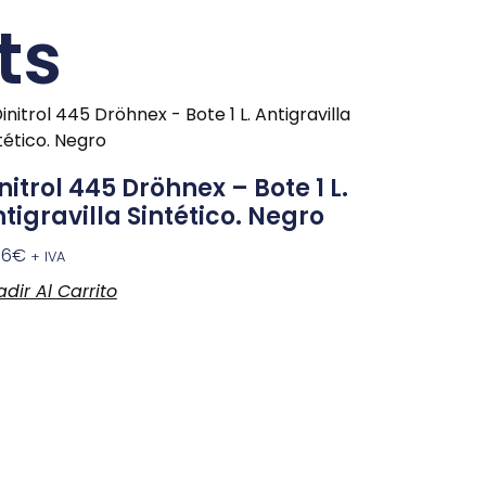
ts
nitrol 445 Dröhnex – Bote 1 L.
tigravilla Sintético. Negro
06
€
+ IVA
dir Al Carrito