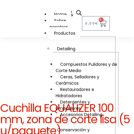
Home
0
Sobre
0,00
€
nosotros
Productos
Detailing
Compuestos Pulidores y de
Corte Medio
Ceras, Selladores y
Cerámicos
Restauradores e
Hidratadores
Detergentes y
Cuchilla EQUALIZER 100
Limpiadores
mm, zona de corte lisa (5
Accesorios Detailing
u/paquete)
Conservación y