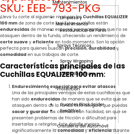
Mantenimientos
SKU: EEB-793-PKG
¡Lleva tu corte al siguiente nivel con las
Cuchillas EQUALIZER
Limpieza y
100 mm
de zona de corte lisa! Estas cuchillas están
Mantenimiento
endurecidas
de manera especial para garantizar que no se
Restauración de Faros
atasquen dentro de la funda, ofreciendo un rendimiento de
corte suave
y
eficiente
en todo momento. Son la opción
Sprays Técnicos
perfecta para quienes buscan
precisión
,
durabilidad
y
comodidad
en sus trabajos de corte.
Spray Wrapping
Características principales de las
Spray de mecánica
Cuchillas EQUALIZER 100 mm
:
Spray de pintura
Endurecimiento especial para evitar atascos
Protección
Una de las principales ventajas de estas cuchillas es que
han sido
endurecidas
de manera que se evita que se
Guantes Black Spider
atasquen dentro de la funda. Esto asegura que puedas
ResQPlast
sacar y guardar
las cuchillas con facilidad, sin que se
presenten problemas de fricción o dificultad para
insertarlas o retirarlas. Este detalle mejora
Cristalería del Automóvil
significativamente la
comodidad
y
eficiencia
durante