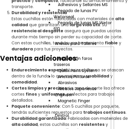
práctico
y
compacto
, facilitando su almacenamiento y
Adhesivos y Sellantes MS
transporte.
Pegado de lunas PV
Durabilidad y resistencia
Wetorseal
Estas cuchillas están fabricadas con materiales de
alta
Pegado de lunas MS Wetor
calidad
que garantizan una
larga vida útil
. Su
610
resistencia al desgaste
asegura que puedas usarlas
durante más tiempo sin perder su capacidad de corte.
Con estas cuchillas, tendrás una herramienta
fiable
y
Anexos para Talleres
duradera
para tus proyectos.
Ventajas adicionales
:
Reparación faros
traseros
Endurecimiento especial
: Las cuchillas no se atascan
Quick Paint System
dentro de la funda, lo que mejora su
usabilidad
y
Anexos Pinturas
comodidad
.
Abrasivos
Cortes limpios y precisos
: La zona de corte lisa ofrece
Alicates Japonesas
cortes
finos
y
uniformes
, perfectos para trabajos
«Engineer»
detallados.
Magnetic Finger
Paquete conveniente
: Con 5 cuchillas por paquete,
tendrás suficientes repuestos para
trabajos continuos
.
Dinitrol
Durabilidad garantizada
: Fabricadas con materiales de
alta calidad
, estas cuchillas son
resistentes
y