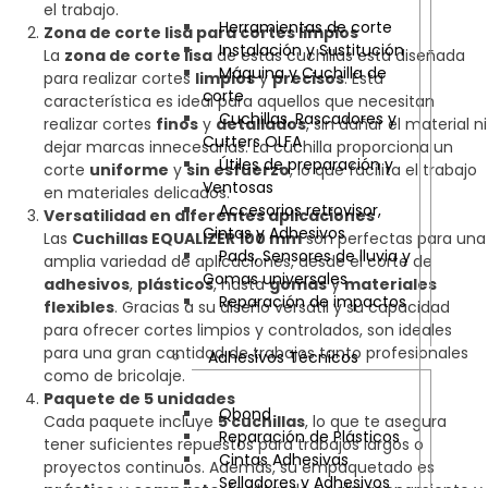
el trabajo.
Herramientas de corte
Zona de corte lisa para cortes limpios
Instalación y Sustitución
La
zona de corte lisa
de estas cuchillas está diseñada
Máquina y Cuchilla de
para realizar cortes
limpios
y
precisos
. Esta
corte
característica es ideal para aquellos que necesitan
Cuchillas, Rascadores y
realizar cortes
finos
y
detallados
, sin dañar el material ni
Cutters OLFA
dejar marcas innecesarias. La cuchilla proporciona un
Útiles de preparación y
corte
uniforme
y
sin esfuerzo
, lo que facilita el trabajo
Ventosas
en materiales delicados.
Accesorios retrovisor,
Versatilidad en diferentes aplicaciones
Cintas y Adhesivos
Las
Cuchillas EQUALIZER 100 mm
son perfectas para una
Pads, Sensores de lluvia y
amplia variedad de aplicaciones, desde el corte de
Gomas universales
adhesivos
,
plásticos
, hasta
gomas
y
materiales
Reparación de impactos
flexibles
. Gracias a su diseño versátil y su capacidad
para ofrecer cortes limpios y controlados, son ideales
para una gran cantidad de trabajos tanto profesionales
Adhesivos Técnicos
como de bricolaje.
Paquete de 5 unidades
Qbond
Cada paquete incluye
5 cuchillas
, lo que te asegura
Reparación de Plásticos
tener suficientes repuestos para trabajos largos o
Cintas Adhesivas
proyectos continuos. Además, su empaquetado es
Selladores y Adhesivos