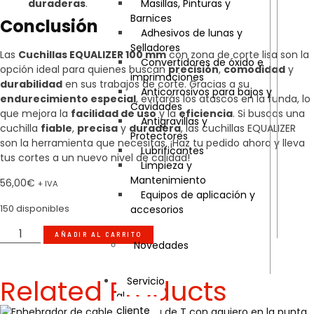
duraderas
.
Masillas, Pinturas y
Barnices
Conclusión
Adhesivos de lunas y
Selladores
Las
Cuchillas EQUALIZER 100 mm
con zona de corte lisa son la
Convertidores de óxido e
opción ideal para quienes buscan
precisión
,
comodidad
y
imprimaciones
durabilidad
en sus trabajos de corte. Gracias a su
Anticorrosivos para bajos y
endurecimiento especial
, evitarás los atascos en la funda, lo
Cavidades
que mejora la
facilidad de uso
y la
eficiencia
. Si buscas una
Antigravillas y
cuchilla
fiable
,
precisa
y
duradera
, las cuchillas EQUALIZER
Protectores
son la herramienta que necesitas. ¡Haz tu pedido ahora y lleva
Lubrificantes
tus cortes a un nuevo nivel de calidad!
Limpieza y
Mantenimiento
56,00
€
+ IVA
Equipos de aplicación y
150 disponibles
accesorios
AÑADIR AL CARRITO
Novedades
Related Products
Servicio
al
cliente