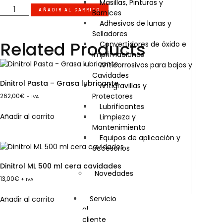
Masillas, Pinturas y
AÑADIR AL CARRITO
Barnices
Adhesivos de lunas y
Selladores
Related Products
Convertidores de óxido e
imprimaciones
Anticorrosivos para bajos y
Cavidades
Dinitrol Pasta – Grasa lubricante
Antigravillas y
Protectores
262,00
€
+ IVA
Lubrificantes
Añadir al carrito
Limpieza y
Mantenimiento
Equipos de aplicación y
accesorios
Dinitrol ML 500 ml cera cavidades
Novedades
13,00
€
+ IVA
Servicio
Añadir al carrito
al
cliente