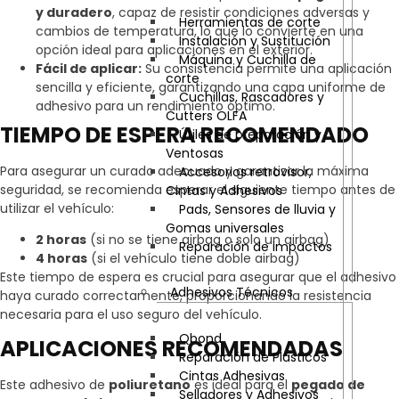
y duradero
, capaz de resistir condiciones adversas y
Herramientas de corte
cambios de temperatura, lo que lo convierte en una
Instalación y Sustitución
opción ideal para aplicaciones en el exterior.
Máquina y Cuchilla de
Fácil de aplicar:
Su consistencia permite una aplicación
corte
sencilla y eficiente, garantizando una capa uniforme de
Cuchillas, Rascadores y
adhesivo para un rendimiento óptimo.
Cutters OLFA
TIEMPO DE ESPERA RECOMENDADO
Útiles de preparación y
Ventosas
Para asegurar un curado adecuado y garantizar la máxima
Accesorios retrovisor,
seguridad, se recomienda esperar el siguiente tiempo antes de
Cintas y Adhesivos
utilizar el vehículo:
Pads, Sensores de lluvia y
Gomas universales
2 horas
(si no se tiene airbag o solo un airbag)
Reparación de impactos
4 horas
(si el vehículo tiene doble airbag)
Este tiempo de espera es crucial para asegurar que el adhesivo
Adhesivos Técnicos
haya curado correctamente, proporcionando la resistencia
necesaria para el uso seguro del vehículo.
Qbond
APLICACIONES RECOMENDADAS
Reparación de Plásticos
Cintas Adhesivas
Este adhesivo de
poliuretano
es ideal para el
pegado de
Selladores y Adhesivos