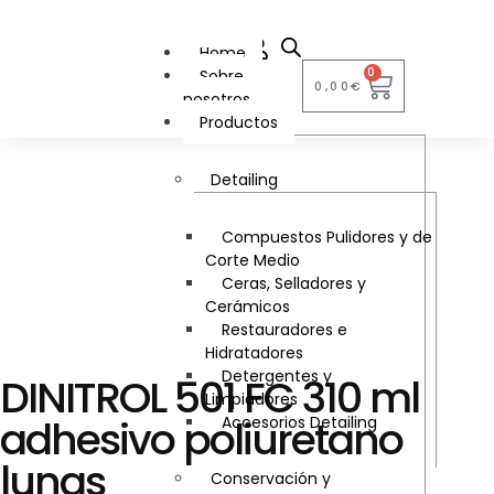
Home
0
Sobre
0,00
€
nosotros
Productos
Detailing
Compuestos Pulidores y de
Corte Medio
Ceras, Selladores y
Cerámicos
Restauradores e
Hidratadores
Detergentes y
DINITROL 501 FC 310 ml
Limpiadores
adhesivo poliuretano
Accesorios Detailing
lunas
Conservación y