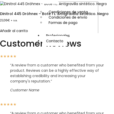
Condiciones de venta
Dinitrol 445 Dröhnex – Bote 1 L. Antigravilla sintético. Negro
Condiciones de envío
21,06
€
+ IVA
Formas de pago
Añadir al carrito
Profesionales
Customer Reviews
Contacto
X
★
★
★
★
★
“A review from a customer who benefited from your
product. Reviews can be a highly effective way of
establishing credibility and increasing your
company's reputation.”
Customer Name
★
★
★
★
★
“A review from a customer who benefited from your