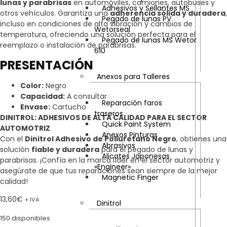
lunas y parabrisas
en automóviles, camiones, autobuses y
Adhesivos y Sellantes MS
otros vehículos. Garantiza una
adherencia sólida y duradera
,
Pegado de lunas PV
incluso en condiciones de alta vibración y cambios de
Wetorseal
temperatura, ofreciendo una solución perfecta para el
Pegado de lunas MS Wetor
reemplazo o instalación de parabrisas.
610
PRESENTACIÓN
Anexos para Talleres
Color:
Negro
Capacidad:
A consultar
Reparación faros
Envase:
Cartucho
traseros
DINITROL: ADHESIVOS DE ALTA CALIDAD PARA EL SECTOR
Quick Paint System
AUTOMOTRIZ
Anexos Pinturas
Con el
Dinitrol Adhesivo de Poliuretano Negro
, obtienes una
Abrasivos
solución
fiable y duradera
para el pegado de lunas y
Alicates Japonesas
parabrisas. ¡Confía en la marca líder en el sector automotriz y
«Engineer»
asegúrate de que tus reparaciones sean siempre de la mejor
Magnetic Finger
calidad!
13,60
€
+ IVA
Dinitrol
150 disponibles