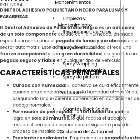
Mantenimientos
SKU: 12064
DINITROL ADHESIVO POLIURETANO NEGRO PARA LUNAS Y
PARABRISAS
Limpieza y
Mantenimiento
El
Dinitrol Adhesivo de Poliuretano Negro
es un
adhesivo
Restauración de Faros
de un solo componente
curado con la humedad, diseñado
específicamente para el
pegado de lunas y parabrisas
en el
sector automotriz. Este adhesivo de alta calidad ofrece una
Sprays Técnicos
fuerza excepcional
y una
gran durabilidad
, asegurando un
pegado seguro y fiable
en cualquier tipo de vehículo.
Spray Wrapping
Spray de mecánica
CARACTERÍSTICAS PRINCIPALES
Spray de pintura
Curado con humedad:
El adhesivo se cura eficazmente
cuando entra en contacto con la humedad atmosférica,
Protección
asegurando una excelente adherencia en condiciones de
trabajo normales.
Guantes Black Spider
Formación de piel rápida:
La
formación de piel
se
ResQPlast
logra en
solo 25 minutos
, lo que facilita el trabajo y
reduce el tiempo de espera para el siguiente paso del
proceso de instalación.
Cristalería del Automóvil
Excelente rendimiento:
Proporciona un
pegado fuerte