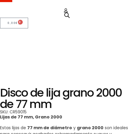
0
0,00
€
Disco de lija grano 2000
de 77 mm
SKU: CR59015
Lijas de 77 mm, Grano 2000
Estas lijas de
77 mm de diámetro
y
grano 2000
son ideales
para conseguir acabados extremadamente suaves y