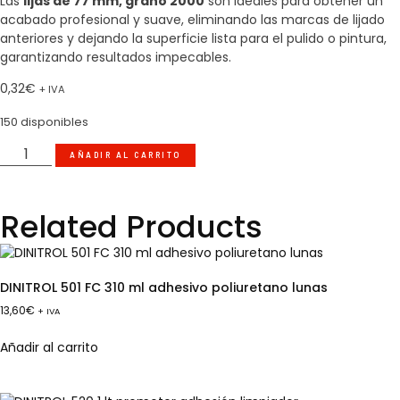
Las
lijas de 77 mm, grano 2000
son ideales para obtener un
acabado profesional y suave, eliminando las marcas de lijado
anteriores y dejando la superficie lista para el pulido o pintura,
garantizando resultados impecables.
0,32
€
+ IVA
150 disponibles
AÑADIR AL CARRITO
Related Products
DINITROL 501 FC 310 ml adhesivo poliuretano lunas
13,60
€
+ IVA
Añadir al carrito