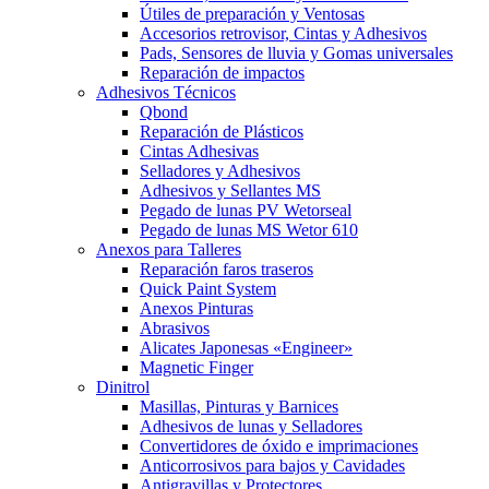
Útiles de preparación y Ventosas
Accesorios retrovisor, Cintas y Adhesivos
Pads, Sensores de lluvia y Gomas universales
Reparación de impactos
Adhesivos Técnicos
Qbond
Reparación de Plásticos
Cintas Adhesivas
Selladores y Adhesivos
Adhesivos y Sellantes MS
Pegado de lunas PV Wetorseal
Pegado de lunas MS Wetor 610
Anexos para Talleres
Reparación faros traseros
Quick Paint System
Anexos Pinturas
Abrasivos
Alicates Japonesas «Engineer»
Magnetic Finger
Dinitrol
Masillas, Pinturas y Barnices
Adhesivos de lunas y Selladores
Convertidores de óxido e imprimaciones
Anticorrosivos para bajos y Cavidades
Antigravillas y Protectores