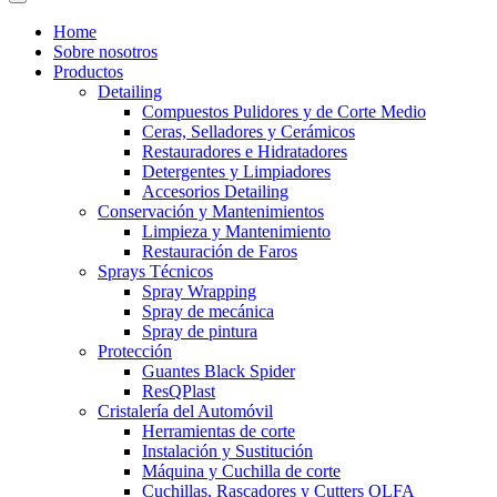
Home
Sobre nosotros
Productos
Detailing
Compuestos Pulidores y de Corte Medio
Ceras, Selladores y Cerámicos
Restauradores e Hidratadores
Detergentes y Limpiadores
Accesorios Detailing
Conservación y Mantenimientos
Limpieza y Mantenimiento
Restauración de Faros
Sprays Técnicos
Spray Wrapping
Spray de mecánica
Spray de pintura
Protección
Guantes Black Spider
ResQPlast
Cristalería del Automóvil
Herramientas de corte
Instalación y Sustitución
Máquina y Cuchilla de corte
Cuchillas, Rascadores y Cutters OLFA