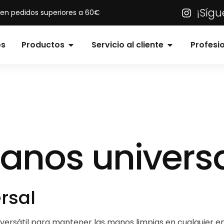
¡Síg
s en pedidos superiores a 60€
os
Productos
Servicio al cliente
Profesi
nos universa
rsal
 versátil para mantener las manos limpias en cualquier e