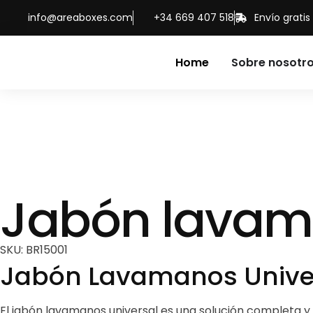
info@areaboxes.com
+34 669 407 518
Envío grati
Home
Sobre nosotr
Jabón lavama
SKU: BR15001
Jabón Lavamanos Unive
El jabón lavamanos universal es una solución completa y