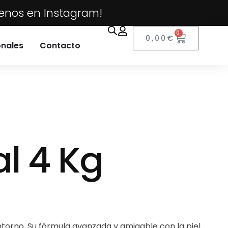
uenos en Instagram!
0
0,00
€
onales
Contacto
l 4 Kg
ntorno. Su fórmula avanzada y amigable con la piel