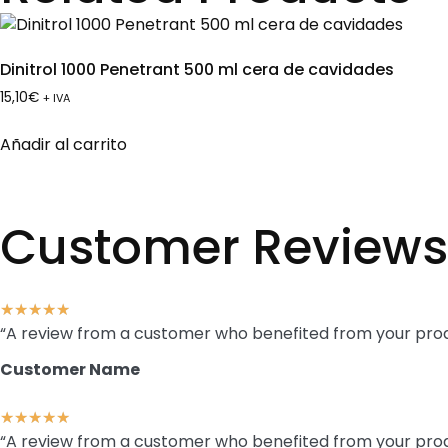
Dinitrol 1000 Penetrant 500 ml cera de cavidades
15,10
€
+ IVA
Añadir al carrito
Customer Reviews
★
★
★
★
★
“A review from a customer who benefited from your produc
Customer Name
★
★
★
★
★
“A review from a customer who benefited from your produc