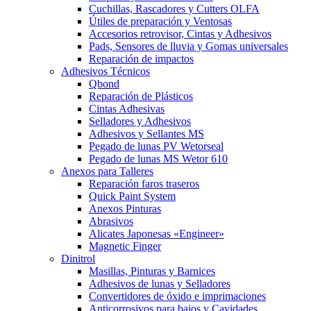
Cuchillas, Rascadores y Cutters OLFA
Útiles de preparación y Ventosas
Accesorios retrovisor, Cintas y Adhesivos
Pads, Sensores de lluvia y Gomas universales
Reparación de impactos
Adhesivos Técnicos
Qbond
Reparación de Plásticos
Cintas Adhesivas
Selladores y Adhesivos
Adhesivos y Sellantes MS
Pegado de lunas PV Wetorseal
Pegado de lunas MS Wetor 610
Anexos para Talleres
Reparación faros traseros
Quick Paint System
Anexos Pinturas
Abrasivos
Alicates Japonesas «Engineer»
Magnetic Finger
Dinitrol
Masillas, Pinturas y Barnices
Adhesivos de lunas y Selladores
Convertidores de óxido e imprimaciones
Anticorrosivos para bajos y Cavidades