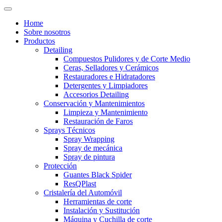
Home
Sobre nosotros
Productos
Detailing
Compuestos Pulidores y de Corte Medio
Ceras, Selladores y Cerámicos
Restauradores e Hidratadores
Detergentes y Limpiadores
Accesorios Detailing
Conservación y Mantenimientos
Limpieza y Mantenimiento
Restauración de Faros
Sprays Técnicos
Spray Wrapping
Spray de mecánica
Spray de pintura
Protección
Guantes Black Spider
ResQPlast
Cristalería del Automóvil
Herramientas de corte
Instalación y Sustitución
Máquina y Cuchilla de corte