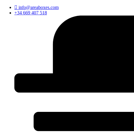
Ir
info@areaboxes.com
al
+34 669 407 518
contenido