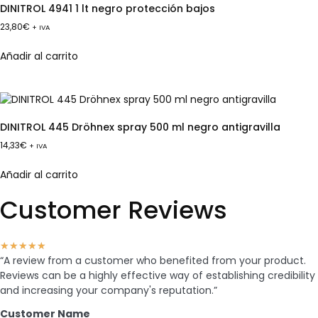
DINITROL 4941 1 lt negro protección bajos
23,80
€
+ IVA
Añadir al carrito
DINITROL 445 Dröhnex spray 500 ml negro antigravilla
14,33
€
+ IVA
Añadir al carrito
Customer Reviews
★
★
★
★
★
“A review from a customer who benefited from your product.
Reviews can be a highly effective way of establishing credibility
and increasing your company's reputation.”
Customer Name