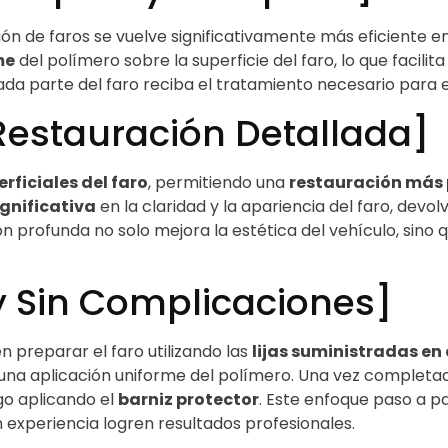
ción de faros se vuelve significativamente más eficient
me
del polímero sobre la superficie del faro, lo que facili
ada parte del faro reciba el tratamiento necesario para
Restauración Detallada]
rficiales del faro
, permitiendo una
restauración más
gnificativa
en la claridad y la apariencia del faro, devol
ión profunda no solo mejora la estética del vehículo, sin
 y Sin Complicaciones]
en preparar el faro utilizando las
lijas suministradas en e
 una aplicación uniforme del polímero. Una vez completa
ego aplicando el
barniz protector
. Este enfoque paso a p
in experiencia logren resultados profesionales.