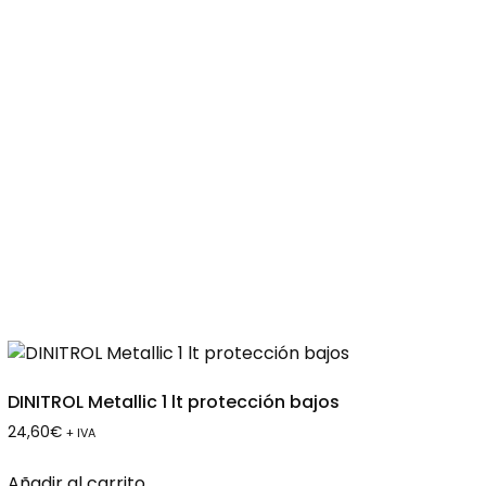
DINITROL Metallic 1 lt protección bajos
24,60
€
+ IVA
Añadir al carrito