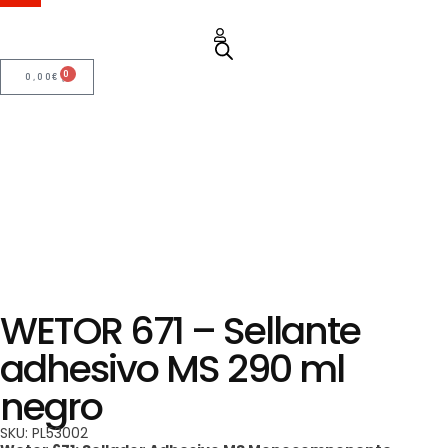
0
0,00
€
WETOR 671 – Sellante
adhesivo MS 290 ml
negro
SKU: PL53002