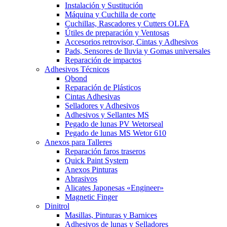
Instalación y Sustitución
Máquina y Cuchilla de corte
Cuchillas, Rascadores y Cutters OLFA
Útiles de preparación y Ventosas
Accesorios retrovisor, Cintas y Adhesivos
Pads, Sensores de lluvia y Gomas universales
Reparación de impactos
Adhesivos Técnicos
Qbond
Reparación de Plásticos
Cintas Adhesivas
Selladores y Adhesivos
Adhesivos y Sellantes MS
Pegado de lunas PV Wetorseal
Pegado de lunas MS Wetor 610
Anexos para Talleres
Reparación faros traseros
Quick Paint System
Anexos Pinturas
Abrasivos
Alicates Japonesas «Engineer»
Magnetic Finger
Dinitrol
Masillas, Pinturas y Barnices
Adhesivos de lunas y Selladores